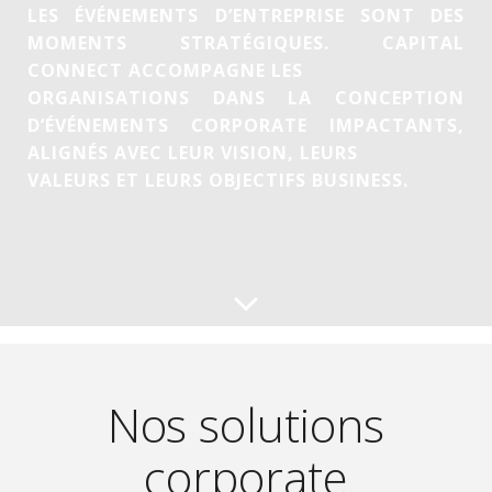
LES ÉVÉNEMENTS D’ENTREPRISE SONT DES
MOMENTS STRATÉGIQUES. CAPITAL
CONNECT ACCOMPAGNE LES
ORGANISATIONS DANS LA CONCEPTION
D’ÉVÉNEMENTS CORPORATE IMPACTANTS,
ALIGNÉS AVEC LEUR VISION, LEURS
VALEURS ET LEURS OBJECTIFS BUSINESS.
Nos solutions
corporate